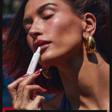
გავრცელებული ინფორმაციით, კინოეკრანებზე “ეშმაკს აცვია