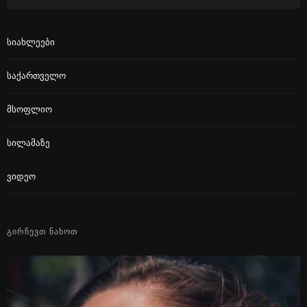
Სიახლეები
Საქართველო
Მსოფლიო
Სილამაზე
Ვიდეო
ᲒᲘᲠᲩᲔᲕᲗ ᲜᲐᲮᲝᲗ