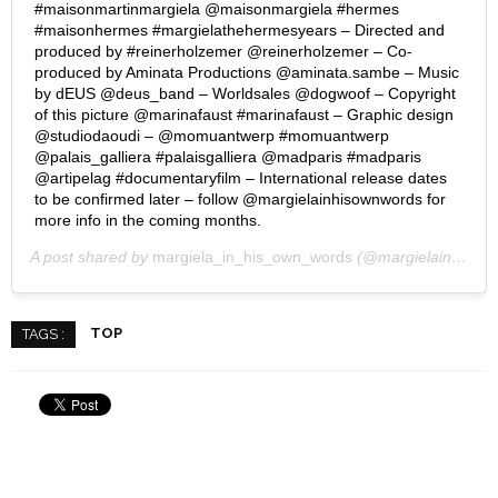
#maisonmartinmargiela @maisonmargiela #hermes
#maisonhermes #margielathehermesyears – Directed and
produced by #reinerholzemer @reinerholzemer – Co-
produced by Aminata Productions @aminata.sambe – Music
by dEUS @deus_band – Worldsales @dogwoof – Copyright
of this picture @marinafaust #marinafaust – Graphic design
@studiodaoudi – @momuantwerp #momuantwerp
@palais_galliera #palaisgalliera @madparis #madparis
@artipelag #documentaryfilm – International release dates
to be confirmed later – follow @margielainhisownwords for
more info in the coming months.
A post shared by
margiela_in_his_own_words
(@margielainhisownwords) on
TOP
TAGS :