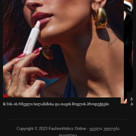
გავრცელებული ინფორმაციით, კინოეკრანებზე “ეშმაკს აცვია
პრადას” მეორე ნაწილი გამოვა
Copyright © 2023 FashionHolics Online - ყველა უფლება
დაცულია