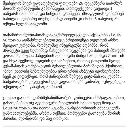
მეიზელის მიერ გადაღებული ფოტოები 26 დეკემბერს იაპონურ
მოდის ჟურნალებში გამოჩნდება. პროდუქტების გაყიდვა 1
იანვარს იაპონიასა და ჩინეთში დაიწყება, მსოფლიოს დანარჩენ
ნაწილში მდებარე ბრენდის მაღაზიებში კი ისინი 6 იანვრიდან
იქნება ხელმისაწვდომი.
თანამშრომლობასთან დაკავშირებულ ყველა აქტივობას Louis
Vuitton-ის აღმასრულებელი ვიცე პრეზიდენტი დელფინ არნო
მეთვალყურეობს, რომელმაც ინტერვიუში აღნიშნა, რომ
პროექტი უკვე წელიწად-ნახევარია იგეგმება და მისთვის მზადება
კორონავირუსის პანდემიის პერიოდში მიმდინარეობდა Zoom-ის
და სხვა ტექნოლოგიების დახმარებით, რითაც ტოკიოში მყოფ
კუსამასთან კომუნიკაციის შესაძლებლობა პარიზიდან ჰქონდათ.
“მისი [იაიოის] შემოქმედების ერთ-ერთი ასპექტი ბედნიერებაა,
ჩვენ კი ვიფიქრეთ, რომ პანდემიის შემდეგ ვიტონის და კუსამას
სამყაროების კიდევ ერთხელ გაერთიანება გამომაცოცხლებელი
იქნებოდა,” – განაცხადა არნომ.
ტოკიო და მისი ღირსშესანიშნაობები ფიზიკური ინსტალაციებით,
განათებებით თუ აუგმენტური რეალობის სახით უკვე მოიცვა
Louis Vuitton-ის და იაიოი კუსამას პარტნიორობის ამსახველმა
გამოსახულებებმა. არნოს თქმით, მომდევნო ქალაქებს შორის
პარიზი, ლონდონი და ნიუ-იორკია.