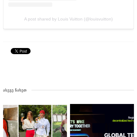
A post shared by Louis Vuitton (@louisvuitton)
ᲐᲡᲔᲕᲔ ᲜᲐᲮᲔᲗ