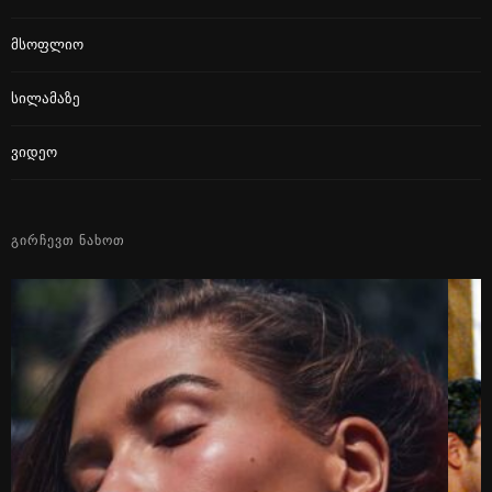
Მსოფლიო
Სილამაზე
Ვიდეო
ᲒᲘᲠᲩᲔᲕᲗ ᲜᲐᲮᲝᲗ