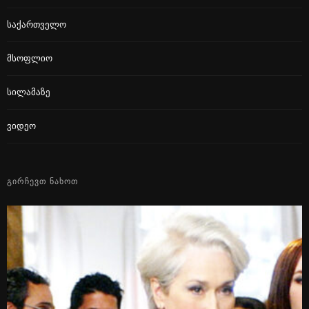
Საქართველო
Მსოფლიო
Სილამაზე
Ვიდეო
ᲒᲘᲠᲩᲔᲕᲗ ᲜᲐᲮᲝᲗ