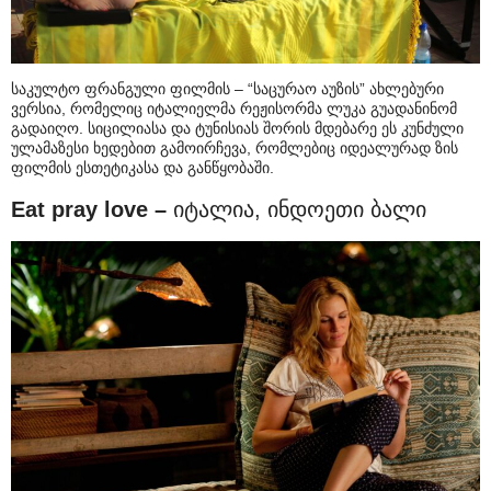
საკულტო ფრანგული ფილმის – “საცურაო აუზის” ახლებური
ვერსია, რომელიც იტალიელმა რეჟისორმა ლუკა გუადანინომ
გადაიღო. სიცილიასა და ტუნისიას შორის მდებარე ეს კუნძული
ულამაზესი ხედებით გამოირჩევა, რომლებიც იდეალურად ზის
ფილმის ესთეტიკასა და განწყობაში.
Eat pray love –
იტალია, ინდოეთი ბალი