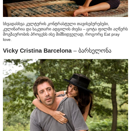
სხვადასხვა კულტურის კონტრასტული თავისებურებები,
კულინარია და საკუთარი ადგილის ძიება – ცოტა ფილმი აღწერს
მოგზაურობის პროცესს ისე მიმზიდველად, როგორც Eat pray
love.
Vicky Cristina Barcelona
– ბარსელონა