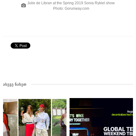
Julie de Libran at the Spring 2019 Sonia Rykiel show
Photo: Gorunway.com
ᲐᲡᲔᲕᲔ ᲜᲐᲮᲔᲗ