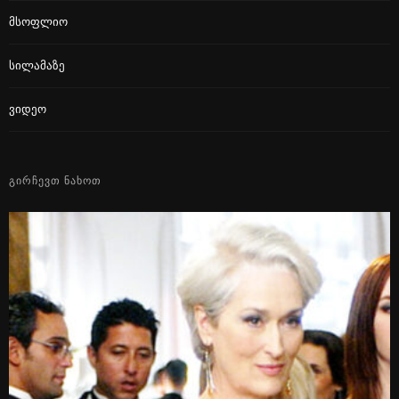
Მსოფლიო
Სილამაზე
Ვიდეო
ᲒᲘᲠᲩᲔᲕᲗ ᲜᲐᲮᲝᲗ