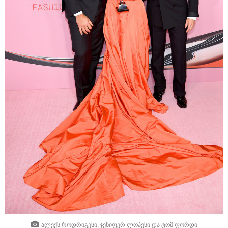
ალექს როდრიგესი, ჯენიფერ ლოპესი და ტომ ფორდი