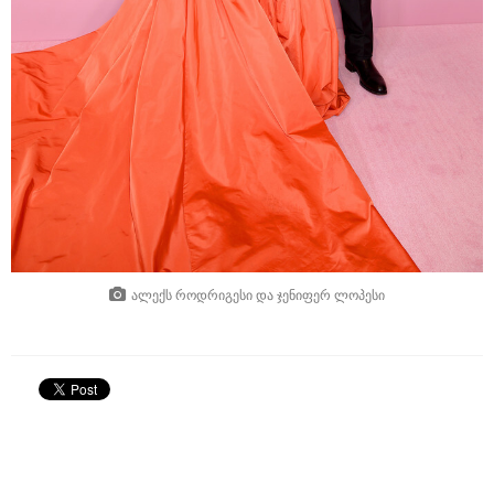
ალექს როდრიგესი და ჯენიფერ ლოპესი