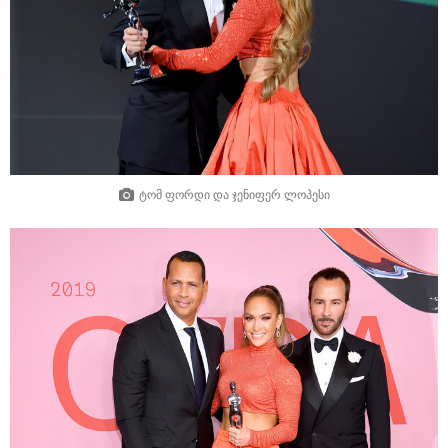
ტომ ფორდი და ჯენიფერ ლოპესი