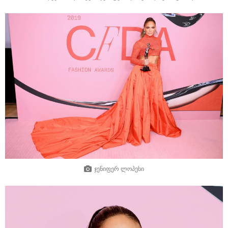
ჯენიფერ ლოპესი