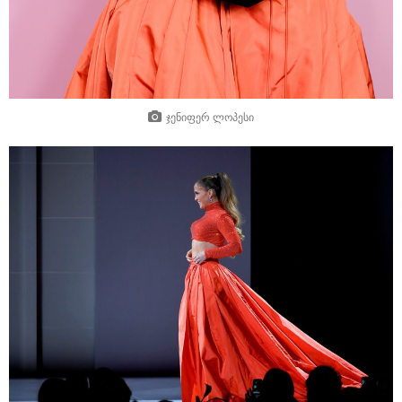
ჯენიფერ ლოპესი