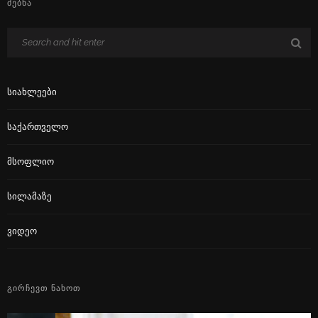
ᲫᲔᲑᲜᲐ
Სიახლეები
Საქართველო
Მსოფლიო
Სილამაზე
Ვიდეო
ᲒᲘᲠᲩᲔᲕᲗ ᲜᲐᲮᲝᲗ