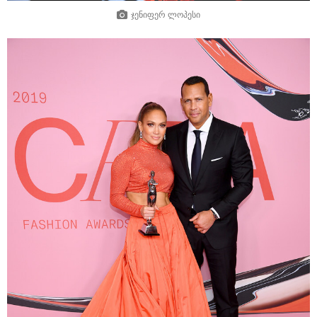
ჯენიფერ ლოპესი