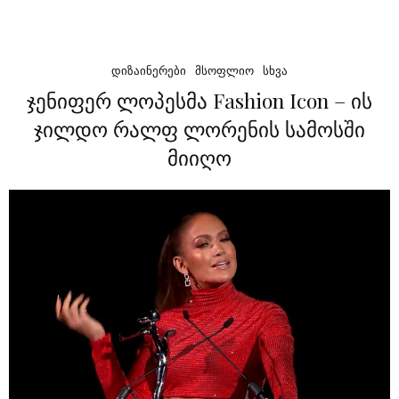
ᲓᲘᲖᲐᲘᲜᲔᲠᲔᲑᲘ
ᲛᲡᲝᲤᲚᲘᲝ
ᲡᲮᲕᲐ
ჯენიფერ ლოპესმა Fashion Icon – ის
ჯილდო რალფ ლორენის სამოსში
მიიღო