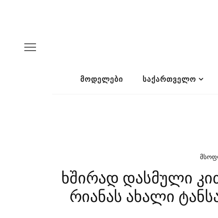
ᲛᲝᲓᲔᲚᲔᲑᲘ
ᲡᲐᲥᲐᲠᲗᲕᲔᲚᲝ
ᲛᲡᲝ
ხშირად დასმული კით
რიანას ახალი ტანს