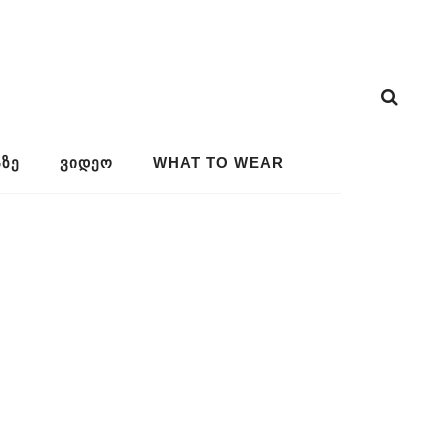
ᲖᲔ
ᲕᲘᲓᲔᲝ
WHAT TO WEAR