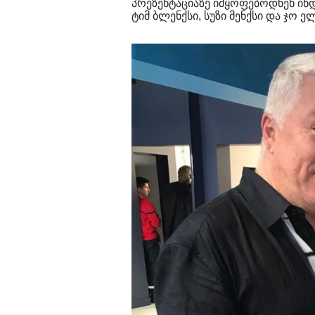
პრეზენტაციაზე იმყოფებოდნენ ინდ
ტიმ ბლენქსი, სუზი მენქსი და ჯო ე