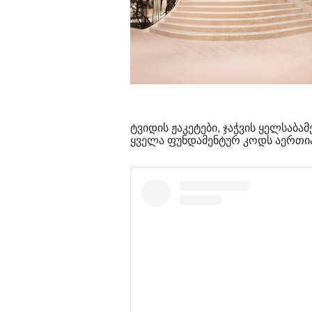
ტვიდის ჟაკეტები, ჯაჭვის ყელსაბამ
ყველა ფუნდამენტურ კოდს აერთია