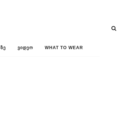
ᲖᲔ
ᲕᲘᲓᲔᲝ
WHAT TO WEAR