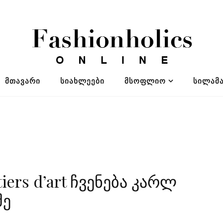
ᲛᲗᲐᲕᲐᲠᲘ
ᲡᲘᲐᲮᲚᲔᲔᲑᲘ
ᲛᲡᲝᲤᲚᲘᲝ
ᲡᲘᲚᲐᲛᲐ
ers d’art ჩვენება კარლ
შე