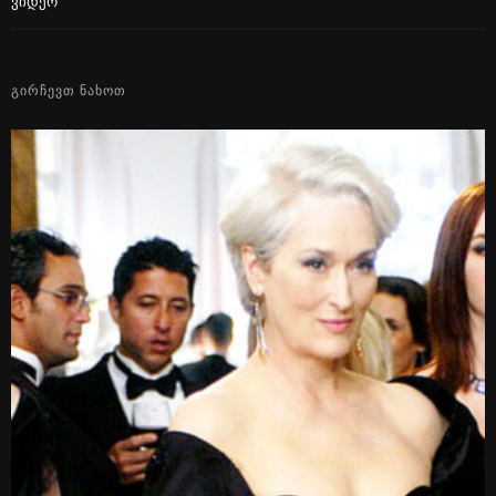
Ვიდეო
ᲒᲘᲠᲩᲔᲕᲗ ᲜᲐᲮᲝᲗ