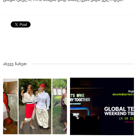
ᲐᲡᲔᲕᲔ ᲜᲐᲮᲔᲗ