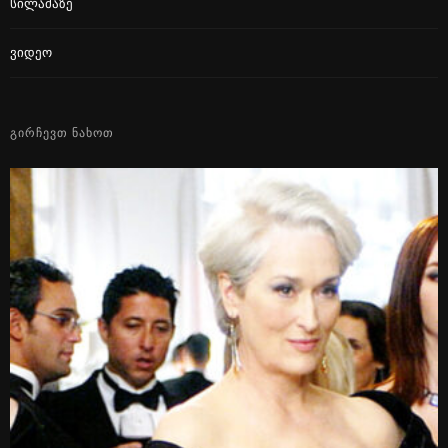
Სილამაზე
Ვიდეო
ᲒᲘᲠᲩᲔᲕᲗ ᲜᲐᲮᲝᲗ