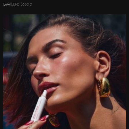
ᲒᲘᲠᲩᲔᲕᲗ ᲜᲐᲮᲝᲗ