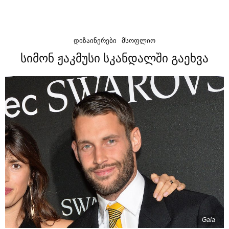
ᲓᲘᲖᲐᲘᲜᲔᲠᲔᲑᲘ
ᲛᲡᲝᲤᲚᲘᲝ
სიმონ ჟაკმუსი სკანდალში გაეხვა
Gala