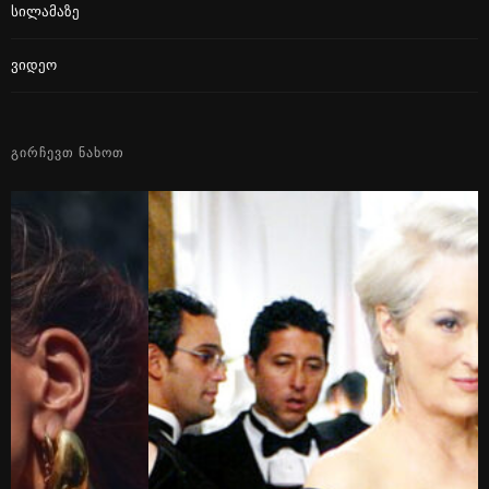
Სილამაზე
Ვიდეო
ᲒᲘᲠᲩᲔᲕᲗ ᲜᲐᲮᲝᲗ