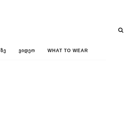
ᲖᲔ
ᲕᲘᲓᲔᲝ
WHAT TO WEAR