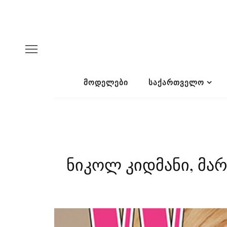
ᲛᲝᲓᲔᲚᲔᲑᲘ
ᲡᲐᲥᲐᲠᲗᲕᲔᲚᲝ
ნიკოლ კიდმანი, მა