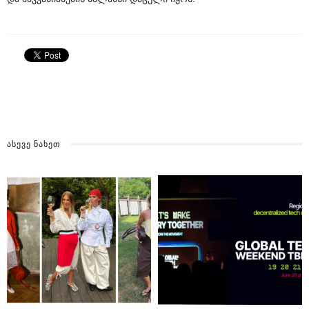
ᲐᲡᲔᲕᲔ ᲜᲐᲮᲔᲗ