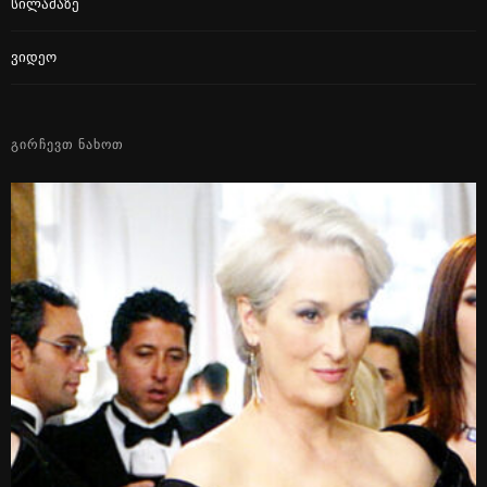
Სილამაზე
Ვიდეო
ᲒᲘᲠᲩᲔᲕᲗ ᲜᲐᲮᲝᲗ