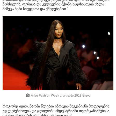
წარსულის, ფერისა და კულტურის მქონე ხალხისთვის ძალა
მიმეცა ჩემი სიტყვითა და ქმედებებით.”
Arise Fashion Week ლაგოსში 2018 წელს
როგორც იცით, ნაომი წლებია იბრძვის შავკანიანი მოდელების
უფლებებისთვის და ცდილობს ინდუსტრიაში თეთრკანიანებისა
და შავკანიანების ბალანსი დაცული იყოს.