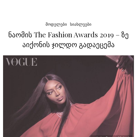
ᲛᲝᲓᲔᲚᲔᲑᲘ
ᲡᲘᲐᲮᲚᲔᲔᲑᲘ
ნაომის The Fashion Awards 2019 – ზე
აიქონის ჯილდო გადაეცემა