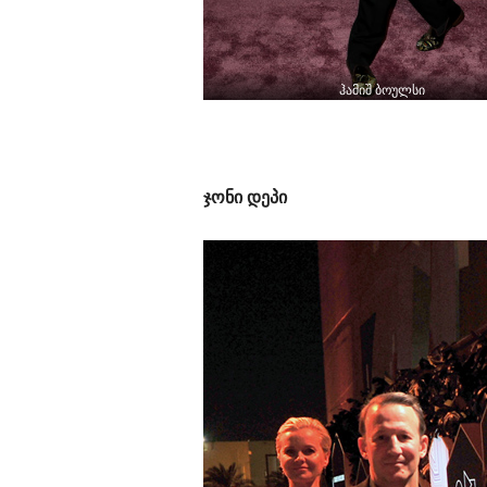
ჰამიშ ბოულსი
ჯონი დეპი