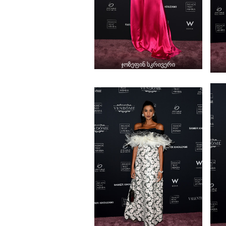
ჯოზეფინ სკრივერი