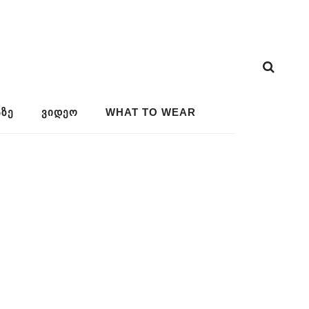
ᲖᲔ
ᲕᲘᲓᲔᲝ
WHAT TO WEAR