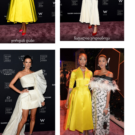
ნატალია ვოდიანოვა
ჯორდან დანი