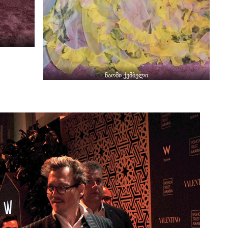
ნაომი ქემბელი