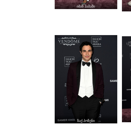
იმან ჰამამი
ზაქ პოზენი