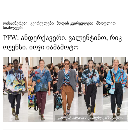
ᲓᲘᲖᲐᲘᲜᲔᲠᲔᲑᲘ
ᲙᲕᲘᲠᲔᲣᲚᲔᲑᲘ
ᲛᲝᲓᲘᲡ ᲙᲕᲘᲠᲔᲣᲚᲔᲑᲘ
ᲛᲡᲝᲤᲚᲘᲝ
ᲡᲘᲐᲮᲚᲔᲔᲑᲘ
PFW: ანდერქავერი, ვალენტინო, რიკ
ოუენსი, იოჯი იამამოტო
ვალენტინო 2020 გაზაფხული/ზაფხული