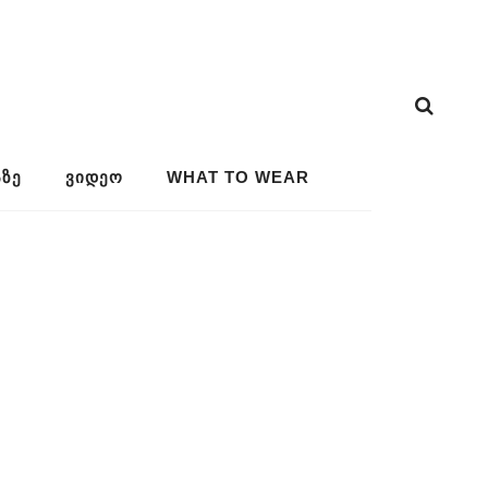
ᲖᲔ
ᲕᲘᲓᲔᲝ
WHAT TO WEAR