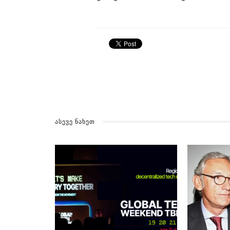
ᲐᲡᲔᲕᲔ ᲜᲐᲮᲔᲗ