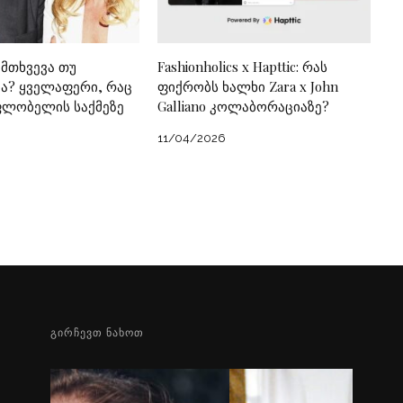
ემთხვევა თუ
Fashionholics x Hapttic: რას
? ყველაფერი, რაც
ფიქრობს ხალხი Zara x John
ფლობელის საქმეზე
Galliano კოლაბორაციაზე?
11/04/2026
ᲒᲘᲠᲩᲔᲕᲗ ᲜᲐᲮᲝᲗ