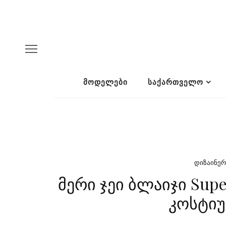
ᲛᲝᲓᲔᲚᲔᲑᲘ
ᲡᲐᲥᲐᲠᲗᲕᲔᲚᲝ
ᲓᲘᲖᲐᲘᲜᲔᲠ
მერი ჯეი ბლაიჯი Sup
კოსტიუ