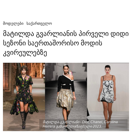
ᲛᲝᲓᲔᲚᲔᲑᲘ
ᲡᲐᲥᲐᲠᲗᲕᲔᲚᲝ
მატილდა გვარლიანის პირველი დიდი
სეზონი საერთაშორისო მოდის
კვირეულებზე
მატილდა გვარლიანი - Dior, Chanel, Carolina
Herrera გაზაფხული/ზაფხული 2023.