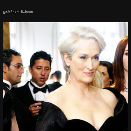
ᲒᲘᲠᲩᲔᲕᲗ ᲜᲐᲮᲝᲗ