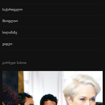
Საქართველო
Მსოფლიო
Სილამაზე
Ვიდეო
ᲒᲘᲠᲩᲔᲕᲗ ᲜᲐᲮᲝᲗ