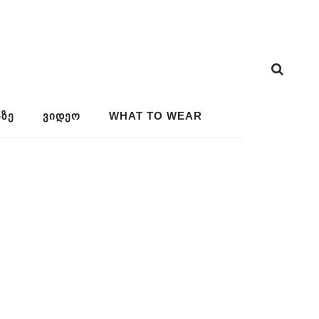
ᲖᲔ
ᲕᲘᲓᲔᲝ
WHAT TO WEAR