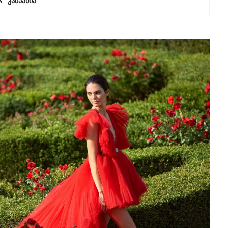
s” კამპანია