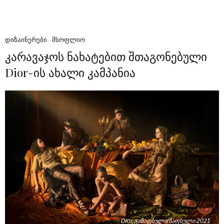
ᲓᲘᲖᲐᲘᲜᲔᲠᲔᲑᲘ
ᲛᲡᲝᲤᲚᲘᲝ
კარავაჯოს ნახატებით შთაგონებული
Dior-ის ახალი კამპანია
Dior გაზაფხული/ზაფხული 2021