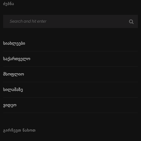
ᲫᲔᲑᲜᲐ
Სიახლეები
Საქართველო
Მსოფლიო
Სილამაზე
Ვიდეო
ᲒᲘᲠᲩᲔᲕᲗ ᲜᲐᲮᲝᲗ