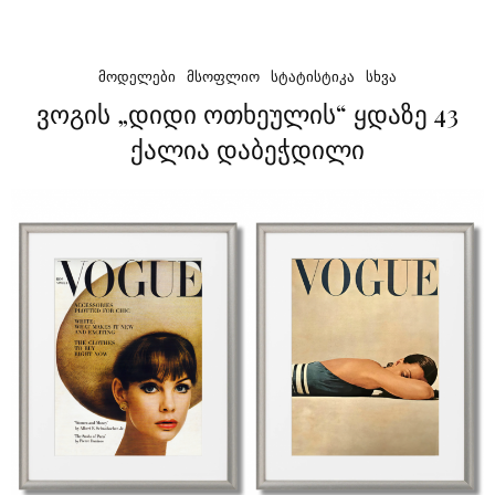
ᲛᲝᲓᲔᲚᲔᲑᲘ
ᲛᲡᲝᲤᲚᲘᲝ
ᲡᲢᲐᲢᲘᲡᲢᲘᲙᲐ
ᲡᲮᲕᲐ
ვოგის „დიდი ოთხეულის“ ყდაზე 43
ქალია დაბეჭდილი