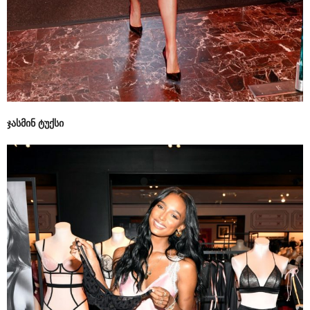
ჯასმინ ტუქსი