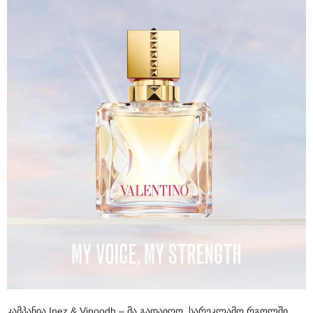
კამპანია Inez & Vinoodh – მა გადაიღო. სარეკლამო რგოლში,