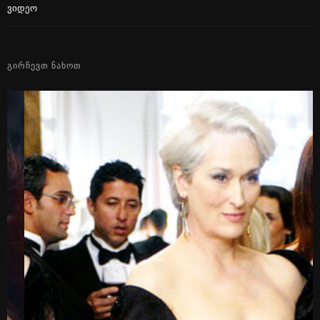
Ვიდეო
ᲒᲘᲠᲩᲔᲕᲗ ᲜᲐᲮᲝᲗ