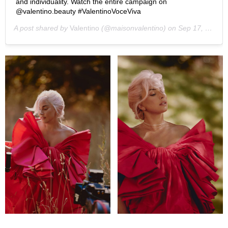
and individuality. Watch the entire campaign on
@valentino.beauty #ValentinoVoceViva
A post shared by
Valentino
(@maisonvalentino) on
Sep 17, 2020 at 10:06am PDT