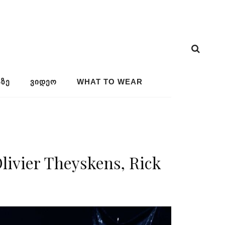
ᲖᲔ
ᲕᲘᲓᲔᲝ
WHAT TO WEAR
vier Theyskens, Rick