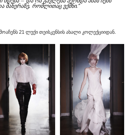
 ხდება – და რა გავლენა ჰქონდა ამას ჩემს
 მანერაზე, რომლითაც ვქმნი.”
მოაჩენს 21 ლუქი თეისკენსის ახალი კოლექციიდან.