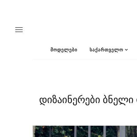
ᲛᲝᲓᲔᲚᲔᲑᲘ
ᲡᲐᲥᲐᲠᲗᲕᲔᲚᲝ
დიზაინერები ბნელი დ