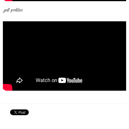
კიმ ჯონსი