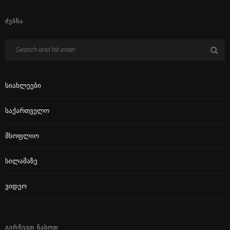
ᲫᲔᲑᲜᲐ
Სიახლეები
Საქართველო
Მსოფლიო
Სილამაზე
Ვიდეო
ᲒᲘᲠᲩᲔᲕᲗ ᲜᲐᲮᲝᲗ