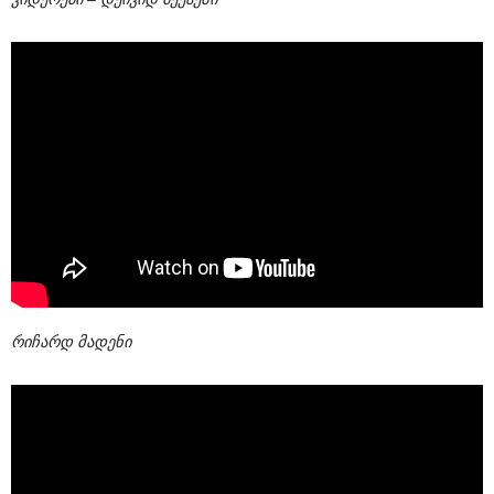
რიჩარდ მადენი