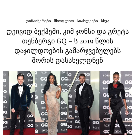
ᲓᲘᲖᲐᲘᲜᲔᲠᲔᲑᲘ
ᲛᲡᲝᲤᲚᲘᲝ
ᲡᲘᲐᲮᲚᲔᲔᲑᲘ
ᲡᲮᲕᲐ
დეივიდ ბექჰემი, კიმ ჯონსი და გრეტა
თენბერგი GQ – ს 2019 წლის
დაჯილდოების გამარჯვებულებს
შორის დასახელდნენ