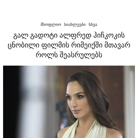
ᲛᲡᲝᲤᲚᲘᲝ
ᲡᲘᲐᲮᲚᲔᲔᲑᲘ
ᲡᲮᲕᲐ
გალ გადოტი ალფრედ ჰიჩკოკის
ცნობილი ფილმის რიმეიქში მთავარ
როლს შეასრულებს