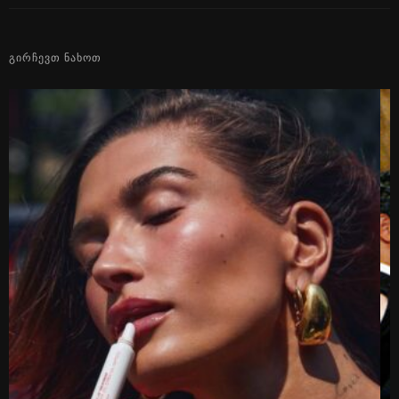
ᲒᲘᲠᲩᲔᲕᲗ ᲜᲐᲮᲝᲗ