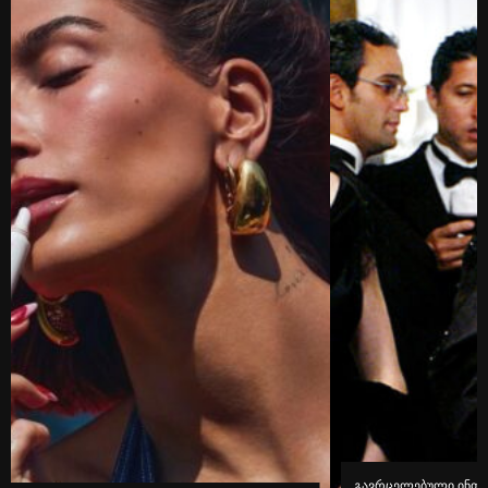
გავრცელებული ინფორმაციით, კინოეკრანებზე “ეშმაკს აცვია