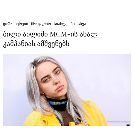
ᲓᲘᲖᲐᲘᲜᲔᲠᲔᲑᲘ
ᲛᲡᲝᲤᲚᲘᲝ
ᲡᲘᲐᲮᲚᲔᲔᲑᲘ
ᲡᲮᲕᲐ
ბილი აილიში MCM-ის ახალ
კამპანიას ამშვენებს