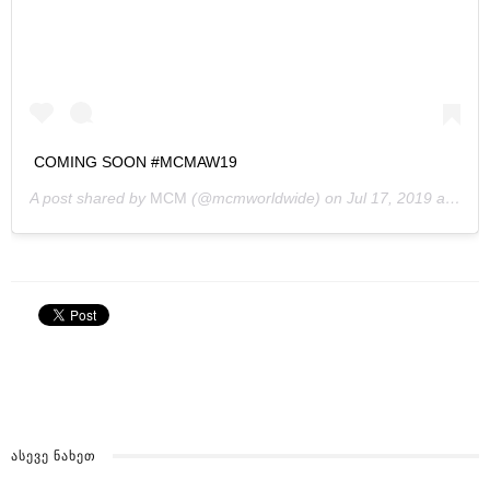
COMING SOON #MCMAW19
A post shared by
MCM
(@mcmworldwide) on
Jul 17, 2019 at 4:21am PDT
ᲐᲡᲔᲕᲔ ᲜᲐᲮᲔᲗ