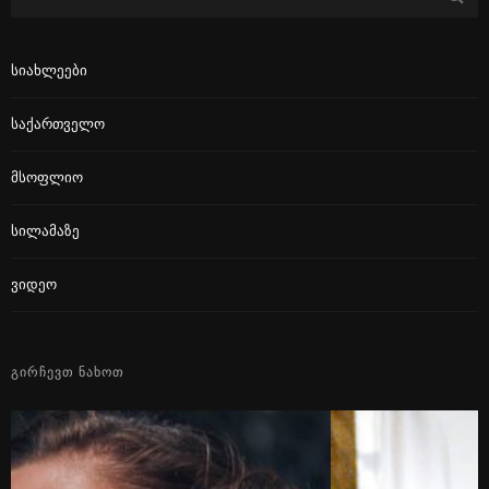
Სიახლეები
Საქართველო
Მსოფლიო
Სილამაზე
Ვიდეო
ᲒᲘᲠᲩᲔᲕᲗ ᲜᲐᲮᲝᲗ