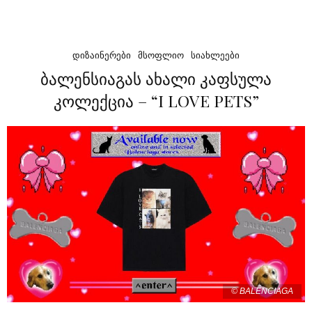
ᲓᲘᲖᲐᲘᲜᲔᲠᲔᲑᲘ
ᲛᲡᲝᲤᲚᲘᲝ
ᲡᲘᲐᲮᲚᲔᲔᲑᲘ
ბალენსიაგას ახალი კაფსულა
კოლექცია – “I LOVE PETS”
© BALENCIAGA