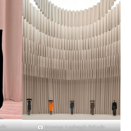
აიში
Balenciaga -ს გამოფენა შანხაიში