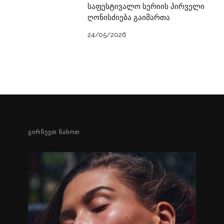
საფესტივალო სერიის პირველი
ღონისძიება გაიმართა
24/05/2026
ᲒᲘᲠᲩᲔᲕᲗ ᲜᲐᲮᲝᲗ