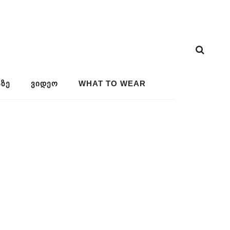
ᲖᲔ
ᲕᲘᲓᲔᲝ
WHAT TO WEAR