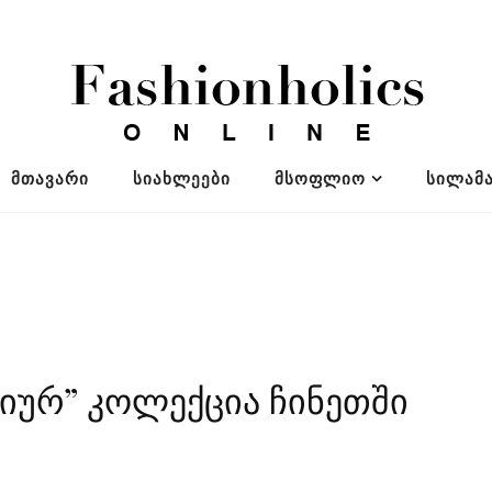
ᲛᲗᲐᲕᲐᲠᲘ
ᲡᲘᲐᲮᲚᲔᲔᲑᲘ
ᲛᲡᲝᲤᲚᲘᲝ
ᲡᲘᲚᲐᲛᲐ
იურ” კოლექცია ჩინეთში