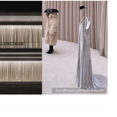
ბალენსიაგას გამოფენა შანხაიში