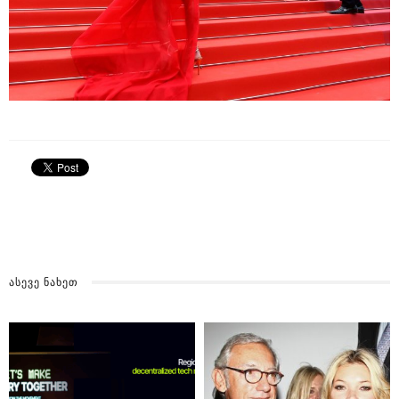
ᲐᲡᲔᲕᲔ ᲜᲐᲮᲔᲗ