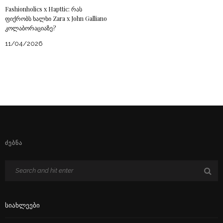
Fashionholics x Hapttic: რას
ფიქრობს ხალხი Zara x John Galliano
კოლაბორაციაზე?
11/04/2026
ᲫᲔᲑᲜᲐ
Სიახლეები