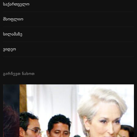
Საქართველო
Მსოფლიო
Სილამაზე
Ვიდეო
ᲒᲘᲠᲩᲔᲕᲗ ᲜᲐᲮᲝᲗ