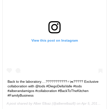
View this post on Instagram
Back to the laboratory….??‍???‍???‍???‍♂️✂️????? Exclusive
collaboration with @tods #DiegoDellaValle #tods
#alberandamigos #collaboration #BackToTheKitchen
#FamilyBusiness
A post shared by
Alber Elbaz
(@alberelbaz8) on
Apr 5, 2019 at 2:10am PDT