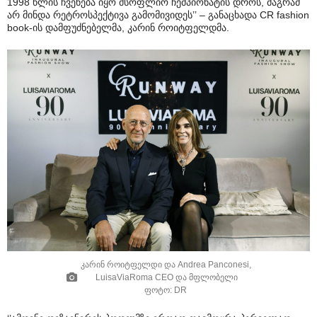
1998 წლის ჩვენება იყო მსოფლიო ჩემპიონატის დროს, მაგრამ
არ მინდა რეტროსპექტივა გამომივიდეს’’ – განაცხადა CR fashion
book-ის დამფუძნებელმა, კარინ როიტფელდმა.
კარინ როიტფელდი და Andrea Panconesi,
LuisaViaRoma CEO და მფლობელი
ფოტო: DR