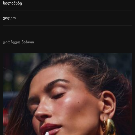
Სილამაზე
Ვიდეო
ᲒᲘᲠᲩᲔᲕᲗ ᲜᲐᲮᲝᲗ