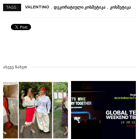
VALENTINO
ᲓᲔᲙᲝᲠᲐᲢᲘᲣᲚᲘ ᲙᲝᲡᲛᲔᲢᲘᲙᲐ
ᲙᲝᲡᲛᲔᲢᲘᲙᲐ
TAGS :
ᲐᲡᲔᲕᲔ ᲜᲐᲮᲔᲗ