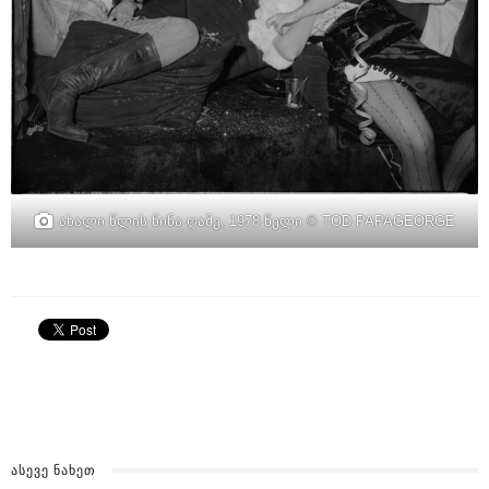
ახალი წლის წინა ღამე, 1978 წელი © TOD PAPAGEORGE
ᲐᲡᲔᲕᲔ ᲜᲐᲮᲔᲗ