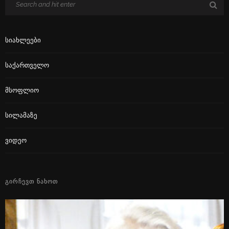
Სიახლეები
Საქართველო
Მსოფლიო
Სილამაზე
Ვიდეო
ᲒᲘᲠᲩᲔᲕᲗ ᲜᲐᲮᲝᲗ