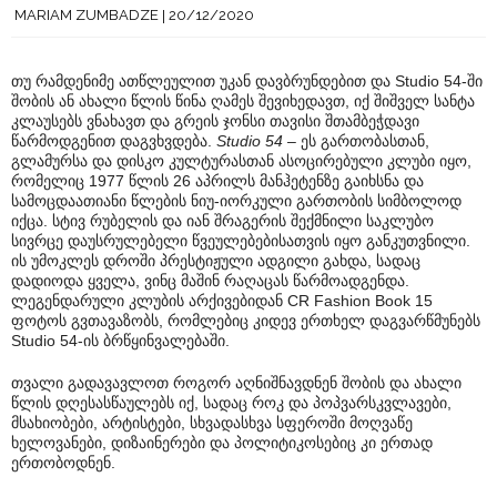
MARIAM ZUMBADZE
20/12/2020
თუ რამდენიმე ათწლეულით უკან დავბრუნდებით და Studio 54-ში
შობის ან ახალი წლის წინა ღამეს შევიხედავთ, იქ შიშველ სანტა
კლაუსებს ვნახავთ და გრეის ჯონსი თავისი შთამბეჭდავი
წარმოდგენით დაგვხვდება.
Studio 54
– ეს გართობასთან,
გლამურსა და დისკო კულტურასთან ასოცირებული კლუბი იყო,
რომელიც 1977 წლის 26 აპრილს მანჰეტენზე გაიხსნა და
სამოცდაათიანი წლების ნიუ-იორკული გართობის სიმბოლოდ
იქცა. სტივ რუბელის და იან შრაგერის შექმნილი საკლუბო
სივრცე დაუსრულებელი წვეულებებისათვის იყო განკუთვნილი.
ის უმოკლეს დროში პრესტიჟული ადგილი გახდა, სადაც
დადიოდა ყველა, ვინც მაშინ რაღაცას წარმოადგენდა.
ლეგენდარული კლუბის არქივებიდან CR Fashion Book 15
ფოტოს გვთავაზობს, რომლებიც კიდევ ერთხელ დაგვარწმუნებს
Studio 54-ის ბრწყინვალებაში.
თვალი გადავავლოთ როგორ აღნიშნავდნენ შობის და ახალი
წლის დღესასწაულებს იქ, სადაც როკ და პოპვარსკვლავები,
მსახიობები, არტისტები, სხვადასხვა სფეროში მოღვაწე
ხელოვანები, დიზაინერები და პოლიტიკოსებიც კი ერთად
ერთობოდნენ.