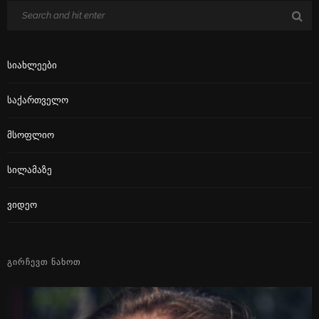
Სიახლეები
Საქართველო
Მსოფლიო
Სილამაზე
Ვიდეო
ᲒᲘᲠᲩᲔᲕᲗ ᲜᲐᲮᲝᲗ