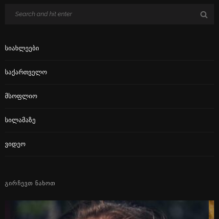
Სიახლეები
Საქართველო
Მსოფლიო
Სილამაზე
Ვიდეო
ᲒᲘᲠᲩᲔᲕᲗ ᲜᲐᲮᲝᲗ