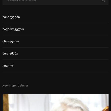
Სიახლეები
Საქართველო
Მსოფლიო
Სილამაზე
Ვიდეო
ᲒᲘᲠᲩᲔᲕᲗ ᲜᲐᲮᲝᲗ