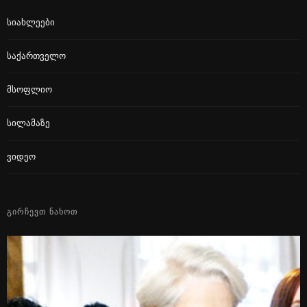
Სიახლეები
Საქართველო
Მსოფლიო
Სილამაზე
Ვიდეო
ᲒᲘᲠᲩᲔᲕᲗ ᲜᲐᲮᲝᲗ