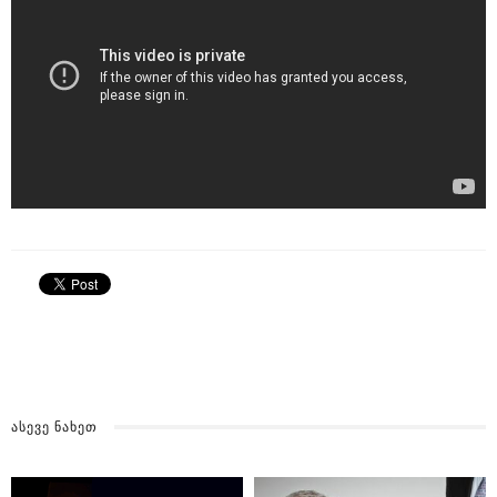
ᲐᲡᲔᲕᲔ ᲜᲐᲮᲔᲗ