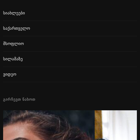
Სიახლეები
Საქართველო
Მსოფლიო
Სილამაზე
Ვიდეო
ᲒᲘᲠᲩᲔᲕᲗ ᲜᲐᲮᲝᲗ