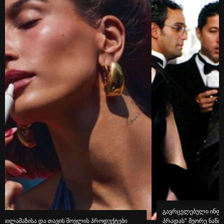
გავრცელებული ინფორმაციით, კინოეკრანებზე “ეშმაკს აცვია
პრადას” მეორე ნაწილი გამოვა