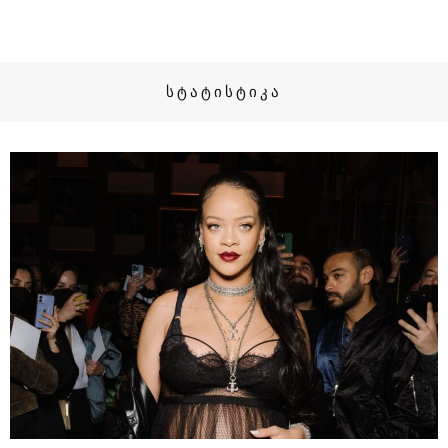
ᲡᲢᲐᲢᲘᲡᲢᲘᲙᲐ