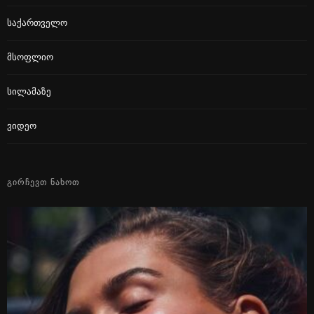
Საქართველო
Მსოფლიო
Სილამაზე
Ვიდეო
ᲒᲘᲠᲩᲔᲕᲗ ᲜᲐᲮᲝᲗ