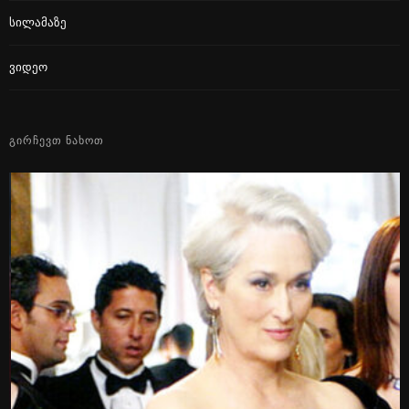
Სილამაზე
Ვიდეო
ᲒᲘᲠᲩᲔᲕᲗ ᲜᲐᲮᲝᲗ