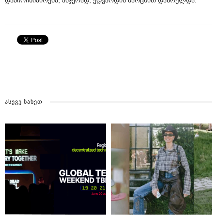
ᲐᲡᲔᲕᲔ ᲜᲐᲮᲔᲗ