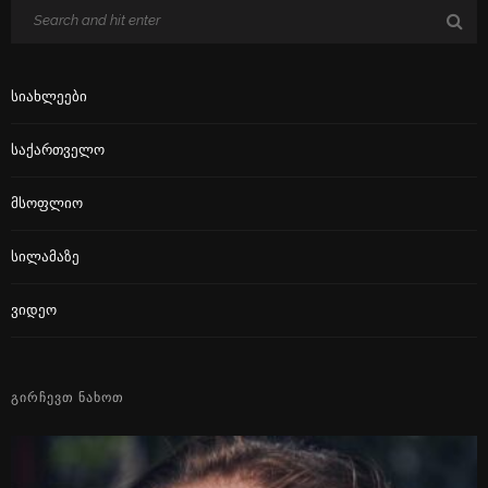
Სიახლეები
Საქართველო
Მსოფლიო
Სილამაზე
Ვიდეო
ᲒᲘᲠᲩᲔᲕᲗ ᲜᲐᲮᲝᲗ