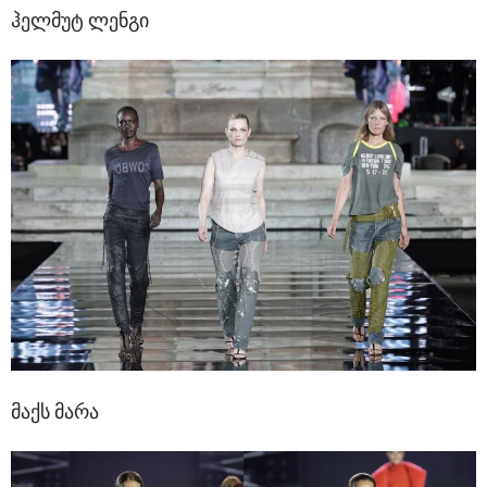
ჰელმუტ ლენგი
მაქს მარა