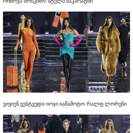
რიმოვა/მოსკინო/სტელა მაკარატნი
ვივიენ ვესტვუდი/იოჯი იამამოტო/რალფ ლორენი