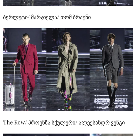
ბერლუტი/ მარჯიელა/ თომ ბრაუნი
The Row/ პროენზა სქულერი/ ალექსანდრ ვენგი