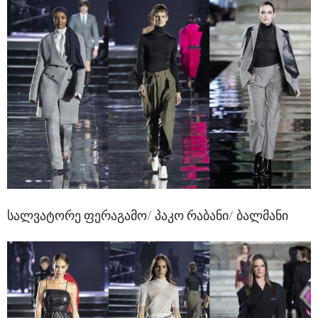
სალვატორე ფერაგამო/ პაკო რაბანი/ ბალმანი