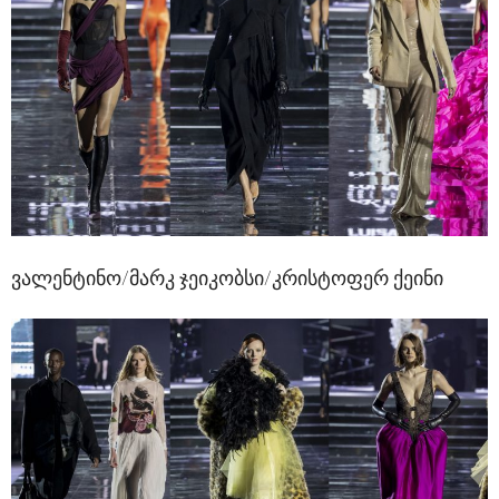
ვალენტინო/მარკ ჯეიკობსი/კრისტოფერ ქეინი