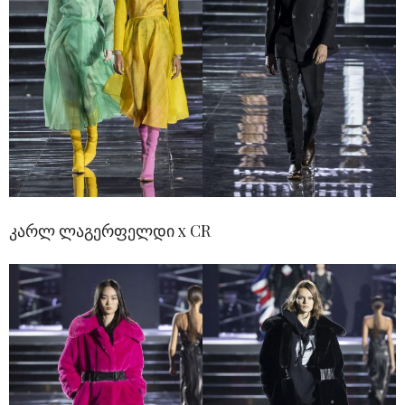
კარლ ლაგერფელდი x CR