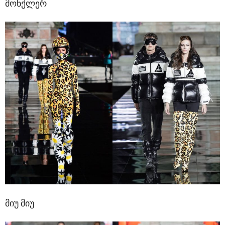
მონქლერ
მიუ მიუ