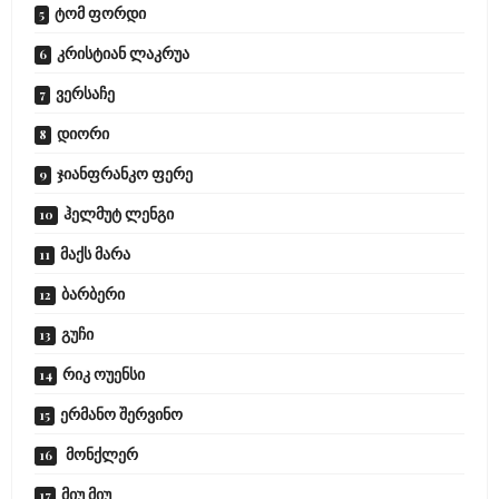
ტომ ფორდი
კრისტიან ლაკრუა
ვერსაჩე
დიორი
ჯიანფრანკო ფერე
ჰელმუტ ლენგი
მაქს მარა
ბარბერი
გუჩი
რიკ ოუენსი
ერმანო შერვინო
მონქლერ
მიუ მიუ