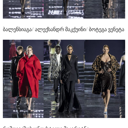
ბალენსიაგა/ ალექსანდრ მაკქუინი/ ბოტეგა ვენეტა