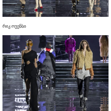
რიკ ოუენსი