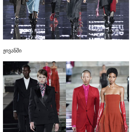
ჟივანში