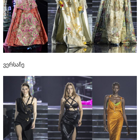
ვერსაჩე