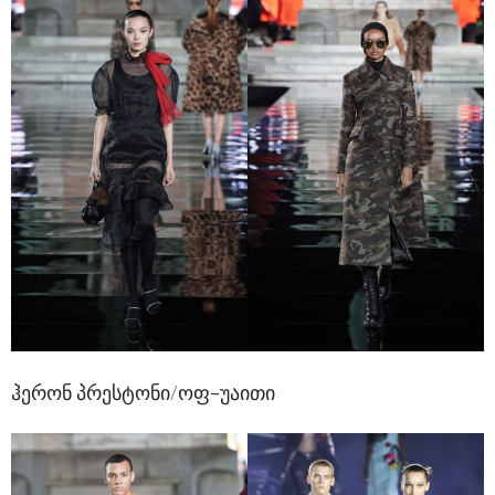
ჰერონ პრესტონი/ოფ-უაითი