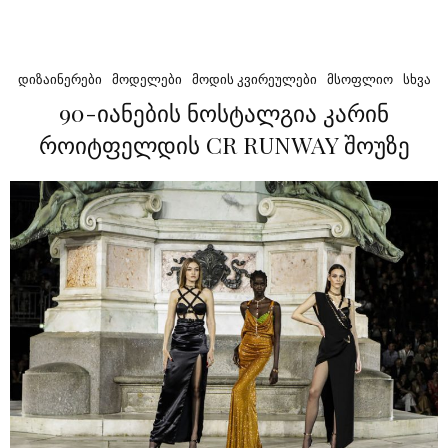
ᲓᲘᲖᲐᲘᲜᲔᲠᲔᲑᲘ
ᲛᲝᲓᲔᲚᲔᲑᲘ
ᲛᲝᲓᲘᲡ ᲙᲕᲘᲠᲔᲣᲚᲔᲑᲘ
ᲛᲡᲝᲤᲚᲘᲝ
ᲡᲮᲕᲐ
90-იანების ნოსტალგია კარინ
როიტფელდის CR RUNWAY შოუზე