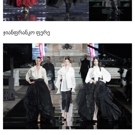
ჯიანფრანკო ფერე