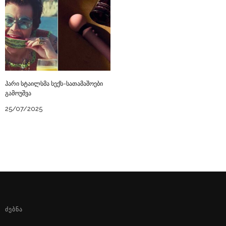
ჰარი სტაილსმა სექს-სათამაშოები
გამოუშვა
25/07/2025
ᲫᲔᲑᲜᲐ