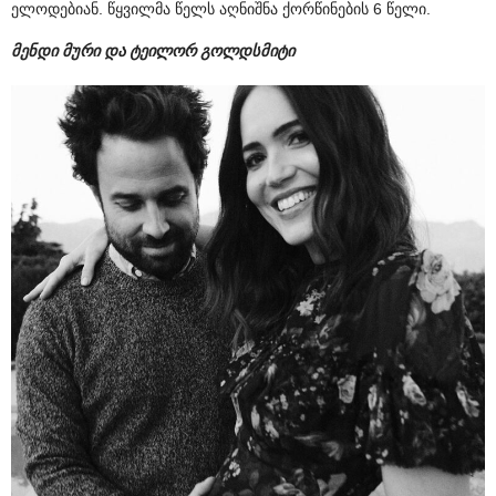
ელოდებიან. წყვილმა წელს აღნიშნა ქორწინების 6 წელი.
მენდი მური და ტეილორ გოლდსმიტი