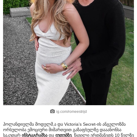
ig.com/romeestrijd
ჰოლანდიელმა მოდელმ,ა და Victoria’s Secret-ის ანგელოზმა
ორსულობა ემოციური მიმართვით გაზაფხულზე დააანონსა
საკუთარ
ინსტაგრამსა
და
იუთუბზე
. წყვილი ერთმანეთს 10 წელზე