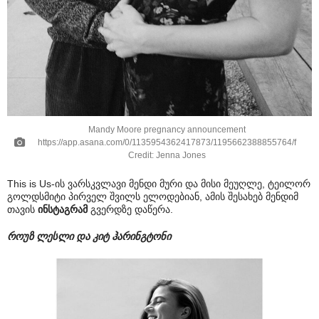
Mandy Moore pregnancy announcement
https://app.asana.com/0/1135954362417873/1195662388855764/f
Credit: Jenna Jones
This is Us-ის ვარსკვლავი მენდი მური და მისი მეუღლე, ტეილორ
გოლდსმიტი პირველ შვილს ელოდებიან, ამის შესახებ მენდიმ
თავის
ინსტაგრამ
გვერდზე დაწერა.
როუზ ლესლი და კიტ ჰარინგტონი