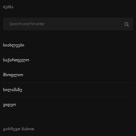
ᲫᲔᲑᲜᲐ
Სიახლეები
Საქართველო
Მსოფლიო
Სილამაზე
Ვიდეო
ᲒᲘᲠᲩᲔᲕᲗ ᲜᲐᲮᲝᲗ