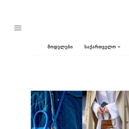
ᲛᲝᲓᲔᲚᲔᲑᲘ
ᲡᲐᲥᲐᲠᲗᲕᲔᲚᲝ