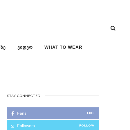
ᲖᲔ
ᲕᲘᲓᲔᲝ
WHAT TO WEAR
STAY CONNECTED
Fans
LIKE
Followers
FOLLOW