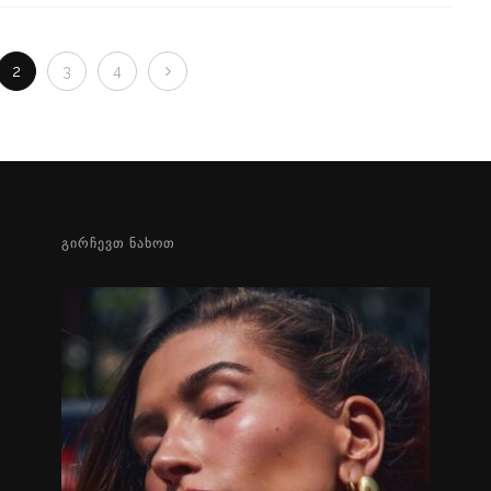
2
3
4
ᲒᲘᲠᲩᲔᲕᲗ ᲜᲐᲮᲝᲗ