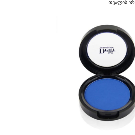
თვალის ჩრ