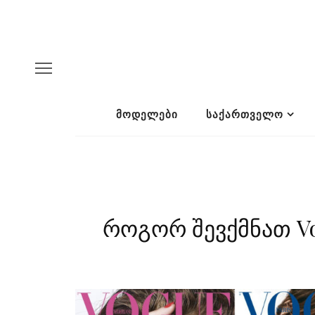
ᲛᲝᲓᲔᲚᲔᲑᲘ
ᲡᲐᲥᲐᲠᲗᲕᲔᲚᲝ
როგორ შევქმნათ V