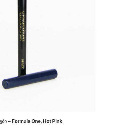
ები –
Formula One
,
Hot Pink