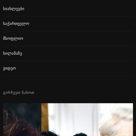
Სიახლეები
Საქართველო
Მსოფლიო
Სილამაზე
Ვიდეო
ᲒᲘᲠᲩᲔᲕᲗ ᲜᲐᲮᲝᲗ