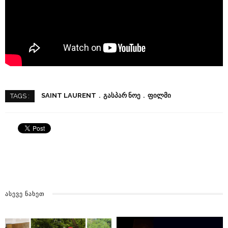
SAINT LAURENT
ᲒᲐᲡᲞᲐᲠ ᲜᲝᲔ
ᲤᲘᲚᲛᲘ
TAGS :
ᲐᲡᲔᲕᲔ ᲜᲐᲮᲔᲗ