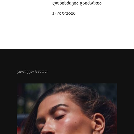
ღონისძიება გაიმართა
24/05/2026
ᲒᲘᲠᲩᲔᲕᲗ ᲜᲐᲮᲝᲗ