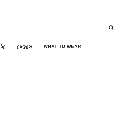
ᲖᲔ
ᲕᲘᲓᲔᲝ
WHAT TO WEAR